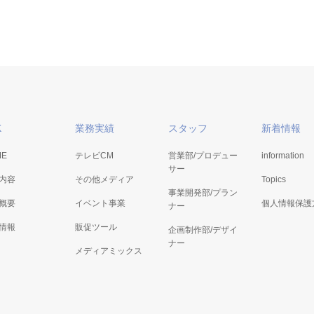
高等技術学校 パンフレット・
ひがしこうち観光誌「HIGASHI K
mine」
2020年9月 高知県東部観光協議会
K
業務実績
スタッフ
新着情報
ME
テレビCM
営業部/プロデュー
information
サー
内容
その他メディア
Topics
事業開発部/プラン
概要
イベント事業
個人情報保護
ナー
情報
販促ツール
企画制作部/デザイ
ナー
メディアミックス