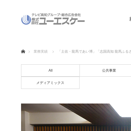
ホーム
業務実績
「土佐・龍馬であい博」「志国高知 龍馬ふる
All
公共事業
メディアミックス