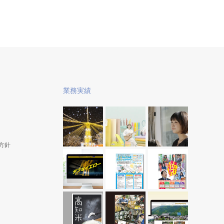
OCHI
高知県立林業大学校 学校案内パンフレッ
ト
2018年6月 高知県 林業振興・環境部 森づくり振
興課
業務実績
方針