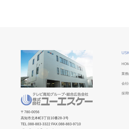
JA高知県 米穀課 新米促進キャンペーン
高知県立
販促ツール
ポスター
US
HO
業務
会社
採用
〒780-0056
高知市北本町3丁目10番28-3号
TEL.088-883-3322 FAX.088-883-9710