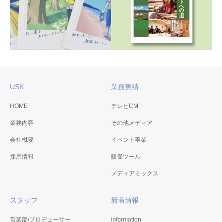
キャンペーン 販促ツール
パンフレット・ポスター
USK
業務実績
HOME
テレビCM
業務内容
その他メディア
高知県立林業大学校 学校
ひがしこうち観光誌
案内パンフレット
会社概要
イベント事業
「HIGASHI KOCHI
2018年6月 高知県 林業振興・
採用情報
販促ツール
mine」
環境部 森づくり振興課
2020年9月 高知県東部観光
メディアミックス
協議会
スタッフ
新着情報
営業部/プロデューサー
information