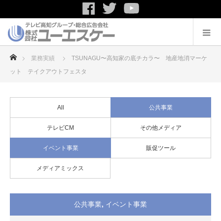
ホーム
業務実績
TSUNAGU〜高知家の底チカラ〜 地産地消マーケ
ット テイクアウトフェスタ
All
公共事業
テレビCM
その他メディア
イベント事業
販促ツール
メディアミックス
公共事業
,
イベント事業