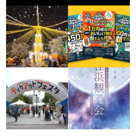
クリスマスマーケットin
高知市GoTo商店街キャン
Kochi 2022
ペーン・イベント開催事
業委託業務
2022年12月16日〜25日 高知
市観光企画課
2020年9月 高知市商工振興課