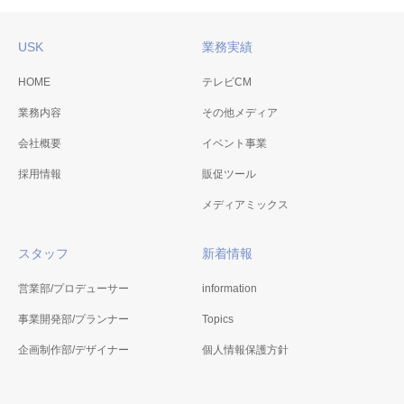
USK
業務実績
桂浜観月会
HOME
テレビCM
桂浜観月会
業務内容
その他メディア
会社概要
イベント事業
採用情報
販促ツール
TSUNAGU〜高知家の底
メディアミックス
チカラ〜 地産地消マー
ケット テイクアウトフ
スタッフ
新着情報
ェスタ
2020年10月3日㈯・4日㈰に開
営業部/プロデューサー
information
催されたテイクアウトフェス
事業開発部/プランナー
Topics
タの会場運営を実施しまし
た。
企画制作部/デザイナー
個人情報保護方針