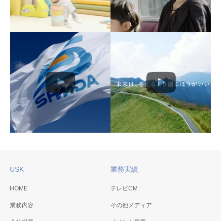
ぶんぐはうす大山 イメ
西川屋 15秒CM「梅不し
ージCM（15秒）
里帰り編」
2023年2月 ぶんぐはうす大山
2023年1月 西川屋
USK
業務実績
島田工務店CM
HOME
テレビCM
東洋電化工業㈱レギュラ
島田工務店CM
業務内容
その他メディア
ーTVCM
2019年8月 東洋電化工業㈱