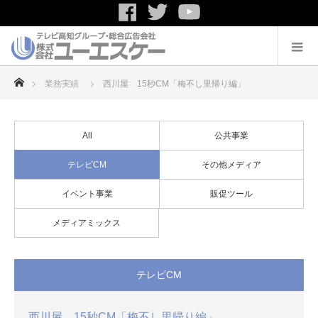
ホーム
業務実績
西川屋 15秒CM「梅不し里帰り編」
All
公共事業
テレビCM
その他メディア
イベント事業
販促ツール
メディアミックス
テレビCM
西川屋 15秒CM「梅不し里帰り編」