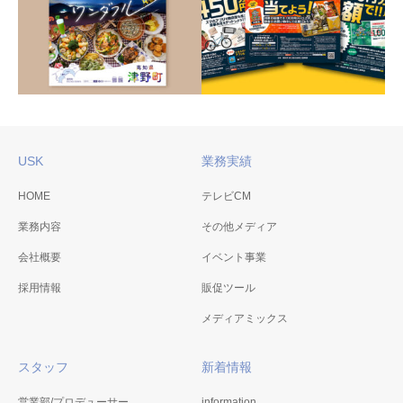
令和3年度 公共交通利用
令和3年度健康づくり啓発
促進啓発事業委託業務
事業委託業務
USK
業務実績
HOME
テレビCM
津野町観光企画広報展開
業務内容
業務
その他メディア
高知市GoTo商店街キャン
ペーン・イベント開催事
2021年4月 津野町
会社概要
イベント事業
業委託業務
採用情報
販促ツール
2020年9月 高知市商工振興課
メディアミックス
スタッフ
新着情報
営業部/プロデューサー
information